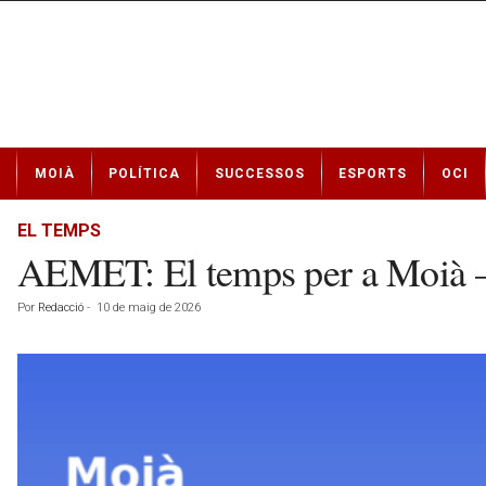
N
MOIÀ
POLÍTICA
SUCCESSOS
ESPORTS
OCI
o
t
í
EL TEMPS
c
AEMET: El temps per a Moià –
i
e
Por
Redacció
-
10 de maig de 2026
s
d
e
M
o
i
à
a