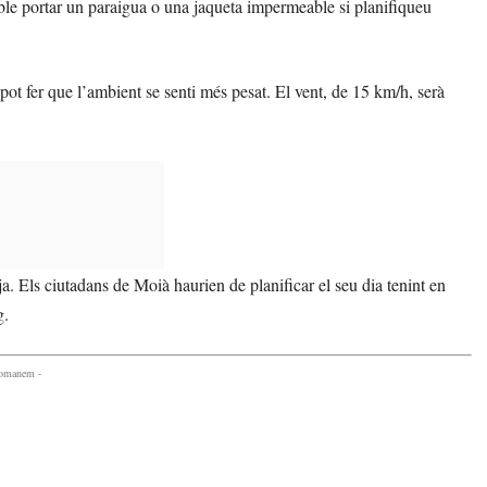
le portar un paraigua o una jaqueta impermeable si planifiqueu
ot fer que l’ambient se senti més pesat. El vent, de 15 km/h, serà
ja. Els ciutadans de Moià haurien de planificar el seu dia tenint en
g.
comanem -