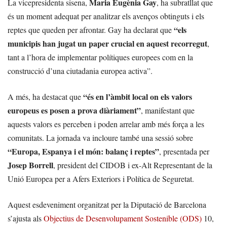
Maria Eugènia Gay
La vicepresidenta sisena,
, ha subratllat que
és un moment adequat per analitzar els avenços obtinguts i els
“els
reptes que queden per afrontar. Gay ha declarat que
municipis han jugat un paper crucial en aquest recorregut
,
tant a l’hora de implementar polítiques europees com en la
construcció d’una ciutadania europea activa”.
“és en l’àmbit local on els valors
A més, ha destacat que
europeus es posen a prova diàriament”
, manifestant que
aquests valors es perceben i poden arrelar amb més força a les
comunitats. La jornada va incloure també una sessió sobre
“Europa, Espanya i el món: balanç i reptes”
, presentada per
Josep Borrell
, president del CIDOB i ex-Alt Representant de la
Unió Europea per a Afers Exteriors i Política de Seguretat.
Aquest esdeveniment organitzat per la Diputació de Barcelona
s’ajusta als
Objectius de Desenvolupament Sostenible (ODS)
10,