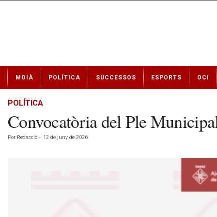
N
MOIÀ
POLÍTICA
SUCCESSOS
ESPORTS
OCI
o
t
í
POLÍTICA
c
Convocatòria del Ple Municipa
i
e
Por
Redacció
-
12 de juny de 2026
s
d
e
M
o
i
à
a