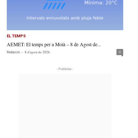
EL TEMPS
AEMET: El temps per a Moià – 8 de Agost de...
-
8 d'agost de 2026
0
Redacció
- Publicitat -