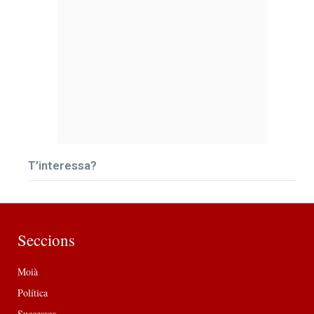
T’interessa?
Seccions
Moià
Política
Successos