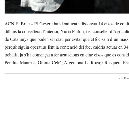
ACN El Bruc – El Govern ha identificat i dissenyat 14 eixos de confin
dilluns la consellera d’Interior, Núria Parlon, i el conseller d’Agricu
de Catalunya que poden ser clau per evitar que el foc salti d’un mas
perquè siguin operatius fent la contenció del foc, caldria actuar en 3
treballs, ja s’ha començat a fer actuacions en cinc eixos que es cons
Perafita-Manresa; Girona-Celrà; Argentona-La Roca; i Rasquera-Per
- Et Re