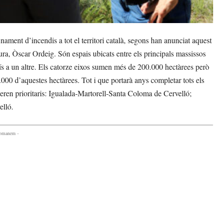
ament d’incendis a tot el territori català, segons han anunciat aquest
ltura, Òscar Ordeig. Són espais ubicats entre els principals massissos
sís a un altre. Els catorze eixos sumen més de 200.000 hectàrees però
4.000 d’aquestes hectàrees. Tot i que portarà anys completar tots els
ideren prioritaris: Igualada-Martorell-Santa Coloma de Cervelló;
elló.
comanem -