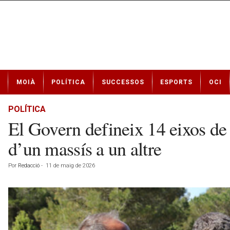
N
MOIÀ
POLÍTICA
SUCCESSOS
ESPORTS
OCI
o
t
í
POLÍTICA
c
El Govern defineix 14 eixos de c
i
e
d’un massís a un altre
s
d
Por
Redacció
-
11 de maig de 2026
e
M
o
i
à
a