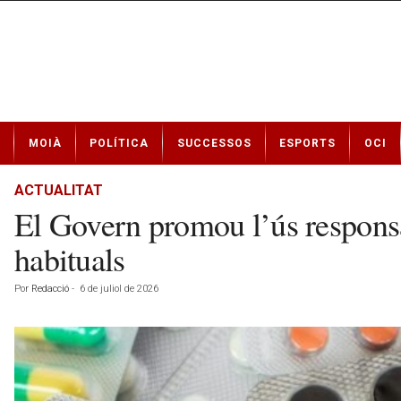
N
MOIÀ
POLÍTICA
SUCCESSOS
ESPORTS
OCI
o
t
í
ACTUALITAT
c
El Govern promou l’ús responsa
i
e
habituals
s
d
Por
Redacció
-
6 de juliol de 2026
e
M
o
i
à
a