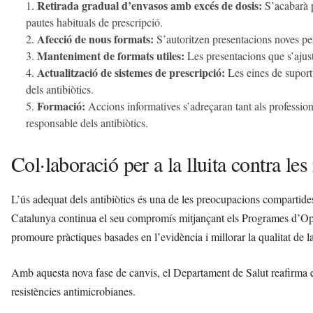
Retirada gradual d’envasos amb excés de dosis:
S’acabarà p
pautes habituals de prescripció.
Afecció de nous formats:
S’autoritzen presentacions noves per 
Manteniment de formats utiles:
Les presentacions que s’ajus
Actualització de sistemes de prescripció:
Les eines de suport 
dels antibiòtics.
Formació:
Accions informatives s’adreçaran tant als professiona
responsable dels antibiòtics.
Col·laboració per a la lluita contra le
L’ús adequat dels antibiòtics és una de les preocupacions compartides en
Catalunya continua el seu compromís mitjançant els Programes d’O
promoure pràctiques basades en l’evidència i millorar la qualitat de la
Amb aquesta nova fase de canvis, el Departament de Salut reafirma el 
resistències antimicrobianes.