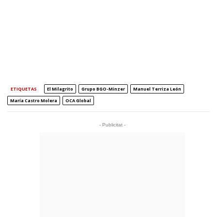
ETIQUETAS
El Milagrito
Grupo BGO-Minzer
Manuel Terriza León
María Castro Molera
OCA Global
- Publicitat -