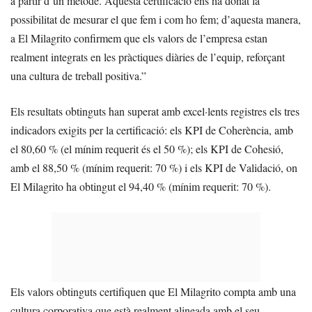
a partir d’un mètode. Aquesta certificació ens ha donat la
possibilitat de mesurar el que fem i com ho fem; d’aquesta manera,
a El Milagrito confirmem que els valors de l’empresa estan
realment integrats en les pràctiques diàries de l’equip, reforçant
una cultura de treball positiva.”
Els resultats obtinguts han superat amb excel·lents registres els tres
indicadors exigits per la certificació: els KPI de Coherència, amb
el 80,60 % (el mínim requerit és el 50 %); els KPI de Cohesió,
amb el 88,50 % (mínim requerit: 70 %) i els KPI de Validació, on
El Milagrito ha obtingut el 94,40 % (mínim requerit: 70 %).
Els valors obtinguts certifiquen que El Milagrito compta amb una
cultura corporativa que està realment alineada amb el seu