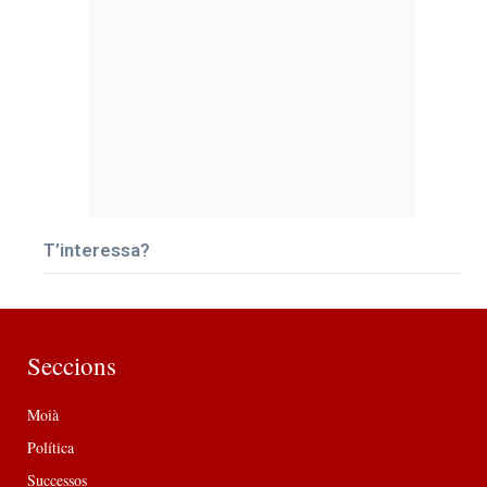
T’interessa?
Seccions
Moià
Política
Successos