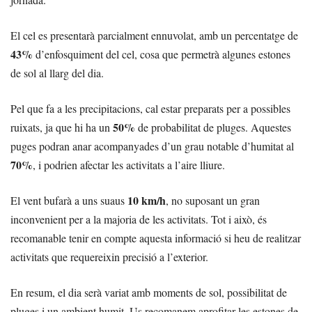
El cel es presentarà parcialment ennuvolat, amb un percentatge de
43%
d’enfosquiment del cel, cosa que permetrà algunes estones
de sol al llarg del dia.
Pel que fa a les precipitacions, cal estar preparats per a possibles
50%
ruixats, ja que hi ha un
de probabilitat de pluges. Aquestes
puges podran anar acompanyades d’un grau notable d’humitat al
70%
, i podrien afectar les activitats a l’aire lliure.
10 km/h
El vent bufarà a uns suaus
, no suposant un gran
inconvenient per a la majoria de les activitats. Tot i això, és
recomanable tenir en compte aquesta informació si heu de realitzar
activitats que requereixin precisió a l’exterior.
En resum, el dia serà variat amb moments de sol, possibilitat de
pluges i un ambient humit. Us recomanem aprofitar les estones de