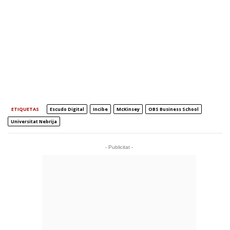
ETIQUETAS
Escudo Digital
Incibe
McKinsey
OBS Business School
Universitat Nebrija
- Publicitat -