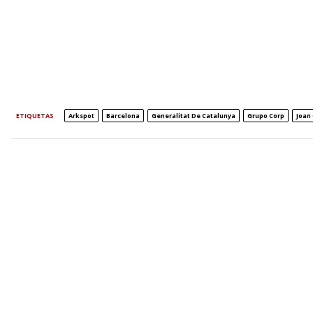
ETIQUETAS
Arkspot
Barcelona
Generalitat De Catalunya
Grupo Corp
Joan