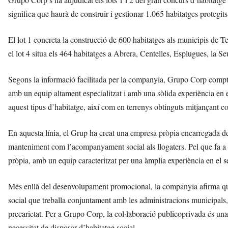
significa que haurà de construir i gestionar 1.065 habitatges protegits
El lot 1 concreta la construcció de 600 habitatges als municipis de
el lot 4 situa els 464 habitatges a Abrera, Centelles, Esplugues, la S
Segons la informació facilitada per la companyia, Grupo Corp compta
amb un equip altament especialitzat i amb una sòlida experiència en el 
aquest tipus d’habitatge, així com en terrenys obtinguts mitjançant co
En aquesta línia, el Grup ha creat una empresa pròpia encarregada de 
manteniment com l’acompanyament social als llogaters. Pel que fa a l
pròpia, amb un equip caracteritzat per una àmplia experiència en el s
Més enllà del desenvolupament promocional, la companyia afirma que
social que treballa conjuntament amb les administracions municipals, 
precarietat. Per a Grupo Corp, la col·laboració publicoprivada és una de
necessitat de disposar d’habitatge social.