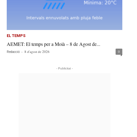
EL TEMPS
AEMET: El temps per a Moià – 8 de Agost de...
-
8 d'agost de 2026
0
Redacció
- Publicitat -