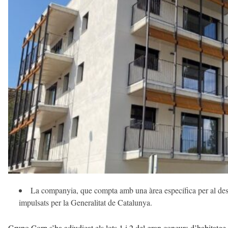
v
u
i
La companyia, que compta amb una àrea específica per al dese
impulsats per la Generalitat de Catalunya.
Grupo Corp s’ha adjudicat els lots 1 i 2 del gran concurs d’habitatge 