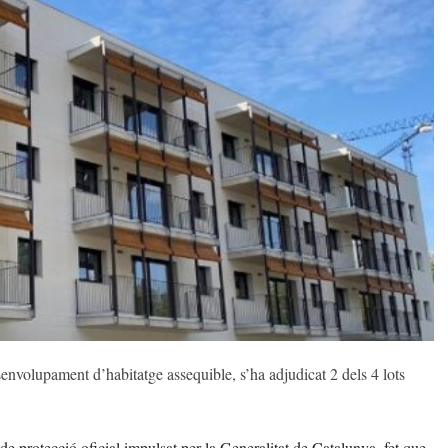
nvolupament d’habitatge assequible, s’ha adjudicat 2 dels 4 lots
de protecció oficial impulsat per la Generalitat de Catalunya, fet que