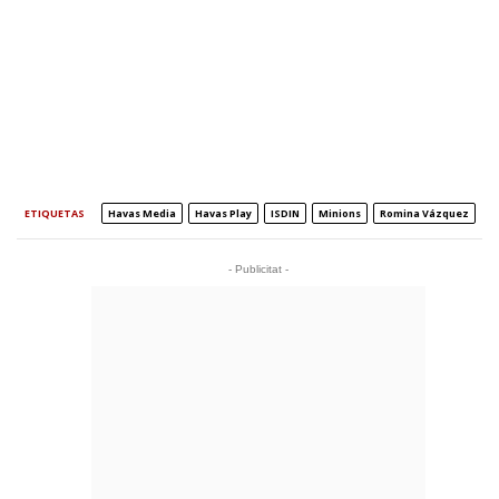
ETIQUETAS
Havas Media
Havas Play
ISDIN
Minions
Romina Vázquez
- Publicitat -