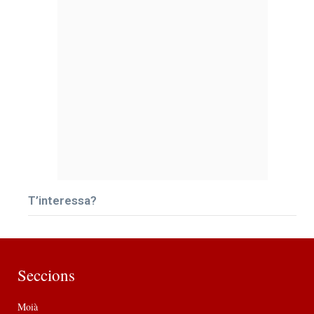
T’interessa?
Seccions
Moià