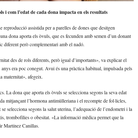
s i com l’edat de cada dona impacta en els resultats
 reproducció assistida per a parelles de dones que desitgen
t, una dona aporta els òvuls, que es fecunden amb semen d’un donant
gic diferent però complementari amb el nadó.
at des de rols diferents, però igual d’importants», va explicar el
 anys era poc conegut. Avui és una pràctica habitual, impulsada pels
la maternitat», afegeix.
dics. La dona que aporta els òvuls se selecciona segons la seva edat
ada mitjançant l’hormona antimülleriana i el recompte de fol·licles,
 se selecciona segons la salut uterina, l’adequació de l’endometri i la
tis, trombofílies o obesitat. «La informació mèdica permet que la
ir Martínez Canillas.