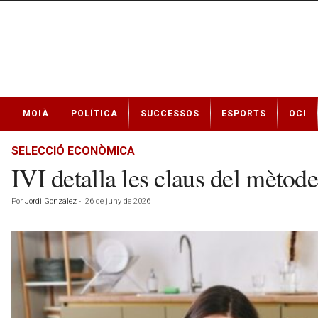
N
MOIÀ
POLÍTICA
SUCCESSOS
ESPORTS
OCI
o
t
í
SELECCIÓ ECONÒMICA
c
IVI detalla les claus del mètod
i
e
Por
Jordi González
-
26 de juny de 2026
s
d
e
M
o
i
à
a