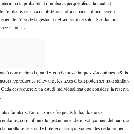
determina la probabilitat d’embaràs perquè afecta la qualitat
de l’embaràs i els riscos obstètrics. «La capacitat d’aconseguir la
epèn de l’úter de la gestant i del seu estat de salut. Són factors
ínez Canillas.
ació convencional quan les condicions clíniques són òptimes. «Si la
actors reproductius rellevants, les taxes d’èxit poden ser molt similars
 Cada cas requereix un estudi individualitzat que consideri la reserva
.
ls i familiars. Entre les més freqüents hi ha: de qui és
on embaràs, com influeix la gestant en el desenvolupament del nadó, si
 la parella se separa. IVI ofereix acompanyament des de la primera