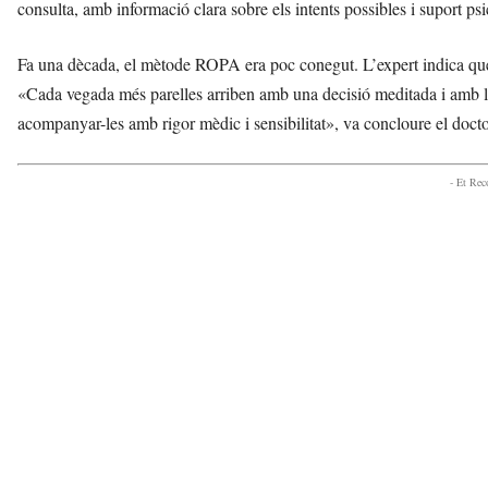
consulta, amb informació clara sobre els intents possibles i suport psi
Fa una dècada, el mètode ROPA era poc conegut. L’expert indica que 
«Cada vegada més parelles arriben amb una decisió meditada i amb la i
acompanyar-les amb rigor mèdic i sensibilitat», va concloure el doct
- Et Re