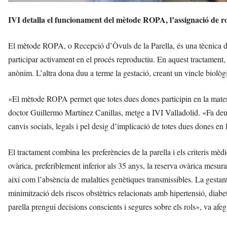
IVI detalla el funcionament del mètode ROPA, l’assignació de rol
El mètode ROPA, o Recepció d’Òvuls de la Parella, és una tècnica de
participar activament en el procés reproductiu. En aquest tractamen
anònim. L’altra dona duu a terme la gestació, creant un vincle biolò
«El mètode ROPA permet que totes dues dones participin en la maternit
doctor Guillermo Martínez Canillas, metge a IVI Valladolid. «Fa deu
canvis socials, legals i pel desig d’implicació de totes dues dones en 
El tractament combina les preferències de la parella i els criteris mè
ovàrica, preferiblement inferior als 35 anys, la reserva ovàrica mesur
així com l’absència de malalties genètiques transmissibles. La gestant
minimització dels riscos obstètrics relacionats amb hipertensió, diabe
parella prengui decisions conscients i segures sobre els rols», va afeg