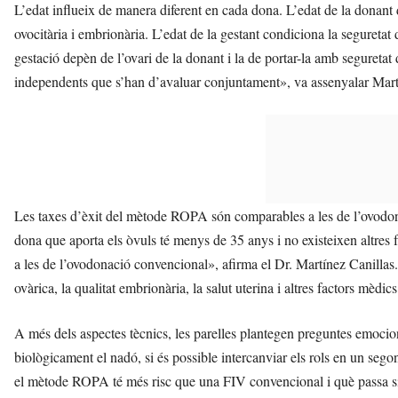
L’edat influeix de manera diferent en cada dona. L’edat de la donant 
ovocitària i embrionària. L’edat de la gestant condiciona la seguretat 
gestació depèn de l’ovari de la donant i la de portar-la amb seguretat d
independents que s’han d’avaluar conjuntament», va assenyalar Mart
Les taxes d’èxit del mètode ROPA són comparables a les de l’ovodon
dona que aporta els òvuls té menys de 35 anys i no existeixen altres f
a les de l’ovodonació convencional», afirma el Dr. Martínez Canillas.
ovàrica, la qualitat embrionària, la salut uterina i altres factors mèdics
A més dels aspectes tècnics, les parelles plantegen preguntes emociona
biològicament el nadó, si és possible intercanviar els rols en un seg
el mètode ROPA té més risc que una FIV convencional i què passa si