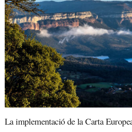
v
u
i
La implementació de la Carta Europe