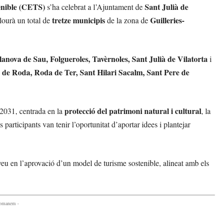
enible (CETS)
Sant Julià de
s’ha celebrat a l’Ajuntament de
tretze municipis
Guilleries-
clourà un total de
de la zona de
lanova de Sau, Folgueroles, Tavèrnoles, Sant Julià de Vilatorta
i
s de Roda, Roda de Ter, Sant Hilari Sacalm, Sant Pere de
protecció del patrimoni natural i cultural
l 2031, centrada en la
, la
ls participants van tenir l’oportunitat d’aportar idees i plantejar
 veu en l’aprovació d’un model de turisme sostenible, alineat amb els
comanem -