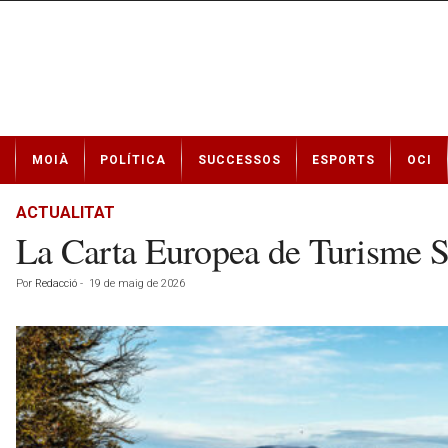
N
MOIÀ
POLÍTICA
SUCCESSOS
ESPORTS
OCI
o
t
í
ACTUALITAT
c
La Carta Europea de Turisme So
i
e
Por
Redacció
-
19 de maig de 2026
s
d
e
M
o
i
à
a