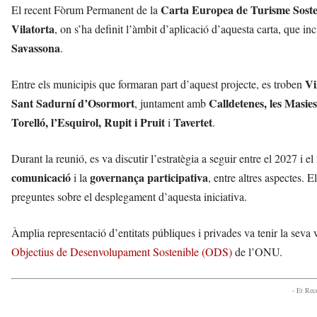
Carta Europea de Turisme Sost
El recent Fòrum Permanent de la
Vilatorta
, on s’ha definit l’àmbit d’aplicació d’aquesta carta, que in
Savassona
.
Vi
Entre els municipis que formaran part d’aquest projecte, es troben
Sant Sadurní d’Osormort
Calldetenes, les Masie
, juntament amb
Torelló, l’Esquirol, Rupit i Pruit
Tavertet
i
.
Durant la reunió, es va discutir l’estratègia a seguir entre el 2027 i e
comunicació
governança participativa
i la
, entre altres aspectes. E
preguntes sobre el desplegament d’aquesta iniciativa.
Àmplia representació d’entitats públiques i privades va tenir la seva
Objectius de Desenvolupament Sostenible (ODS)
de l’ONU.
- Et Re