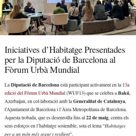
Iniciatives d’Habitatge Presentades
per la Diputació de Barcelona al
Fòrum Urbà Mundial
Diputació de Barcelona
La
està participant activament en la
13a
Bakú
edició del Fòrum Urbà Mundial
(WUF13) que se celebra a
,
Generalitat de Catalunya
Azerbaijan, en col·laboració amb la
,
l’Ajuntament de Barcelona i l’Àrea Metropolitana de Barcelona.
22 de maig
Aquesta trobada, que es desenrotlla fins al
, centra els
seus esforços en l’habitatge sostenible, sota el lema “
Habitatges
per a un món més segur i resilient
“.