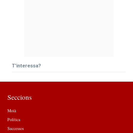
T’interessa?
Seccions
Moià
Política
Successos