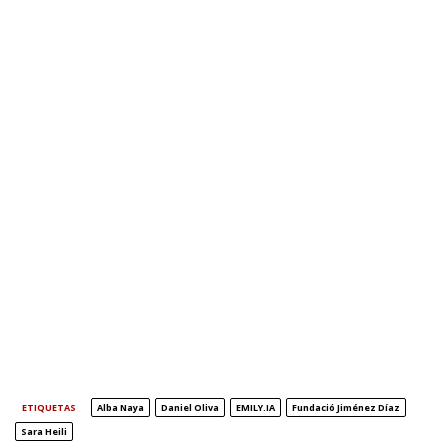
ETIQUETAS
Alba Naya
Daniel Oliva
EMILY.IA
Fundació Jiménez Díaz
Sara Heili