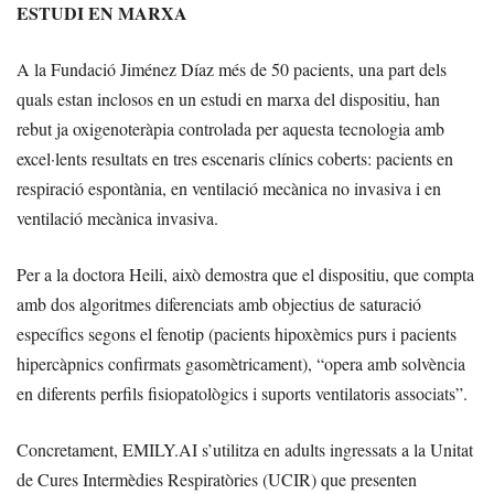
ESTUDI EN MARXA
A la Fundació Jiménez Díaz més de 50 pacients, una part dels
quals estan inclosos en un estudi en marxa del dispositiu, han
rebut ja oxigenoteràpia controlada per aquesta tecnologia amb
excel·lents resultats en tres escenaris clínics coberts: pacients en
respiració espontània, en ventilació mecànica no invasiva i en
ventilació mecànica invasiva.
Per a la doctora Heili, això demostra que el dispositiu, que compta
amb dos algoritmes diferenciats amb objectius de saturació
específics segons el fenotip (pacients hipoxèmics purs i pacients
hipercàpnics confirmats gasomètricament), “opera amb solvència
en diferents perfils fisiopatològics i suports ventilatoris associats”.
Concretament, EMILY.AI s’utilitza en adults ingressats a la Unitat
de Cures Intermèdies Respiratòries (UCIR) que presenten