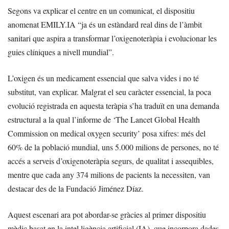
Segons va explicar el centre en un comunicat, el dispositiu
anomenat EMILY.IA “ja és un estàndard real dins de l’àmbit
sanitari que aspira a transformar l’oxigenoteràpia i evolucionar les
guies clíniques a nivell mundial”.
L’oxigen és un medicament essencial que salva vides i no té
substitut, van explicar. Malgrat el seu caràcter essencial, la poca
evolució registrada en aquesta teràpia s’ha traduït en una demanda
estructural a la qual l’informe de ‘The Lancet Global Health
Commission on medical oxygen security’ posa xifres: més del
60% de la població mundial, uns 5.000 milions de persones, no té
accés a serveis d’oxigenoteràpia segurs, de qualitat i assequibles,
mentre que cada any 374 milions de pacients la necessiten, van
destacar des de la Fundació Jiménez Díaz.
Aquest escenari ara pot abordar-se gràcies al primer dispositiu
mèdic basat en la intel·ligència artificial (IA), que incorpora dades