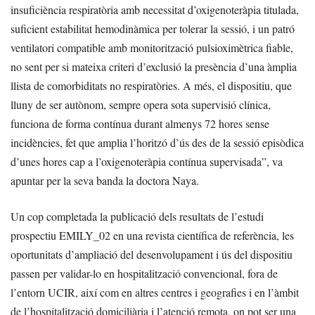
insuficiència respiratòria amb necessitat d’oxigenoteràpia titulada,
suficient estabilitat hemodinàmica per tolerar la sessió, i un patró
ventilatori compatible amb monitorització pulsioximètrica fiable,
no sent per si mateixa criteri d’exclusió la presència d’una àmplia
llista de comorbiditats no respiratòries. A més, el dispositiu, que
lluny de ser autònom, sempre opera sota supervisió clínica,
funciona de forma contínua durant almenys 72 hores sense
incidències, fet que amplia l’horitzó d’ús des de la sessió episòdica
d’unes hores cap a l’oxigenoteràpia contínua supervisada”, va
apuntar per la seva banda la doctora Naya.
Un cop completada la publicació dels resultats de l’estudi
prospectiu EMILY_02 en una revista científica de referència, les
oportunitats d’ampliació del desenvolupament i ús del dispositiu
passen per validar-lo en hospitalització convencional, fora de
l’entorn UCIR, així com en altres centres i geografies i en l’àmbit
de l’hospitalització domiciliària i l’atenció remota, on pot ser una