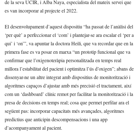
de la seva UCIR, i Alba Naya, especialista del mateix servei que
es van incorporar al projecte el 2022.
El desenvolupament d’aquest dispositiu “ha passat de l’anàlisi del
‘per què’ a perfeccionar el ‘com’ i plantejar-se ara escalar el ‘per a
qui’ i ‘on’”, va apuntar la doctora Heili, que va recordar que en la
primera fase es va posar en marxa “un prototip funcional que va
confirmar que l’oxigenoteràpia personalitzada en temps real
millora l’estabilitat del pacient i optimitza l’ús d’oxigen”; abans de
dissenyar-ne un altre integrat amb dispositius de monitorització i
algoritmes capaços d’ajustar amb més precisió el tractament, així
com un ‘dashboard’ clínic remot per facilitar la monitorització i la
presa de decisions en temps real; cosa que permet perfilar ara el
següent pas: incorporar capacitats més avançades, algoritmes
predictius que anticipin descompensacions i una app
d’acompanyament al pacient.