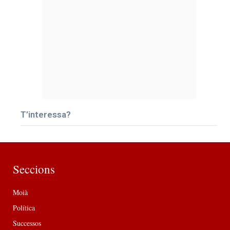
T’interessa?
Seccions
Moià
Política
Successos