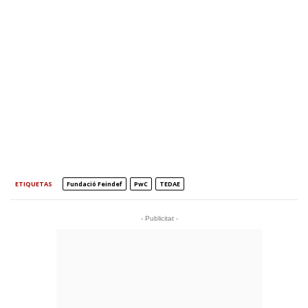
ETIQUETAS
Fundació Feindef
PwC
TEDAE
- Publicitat -