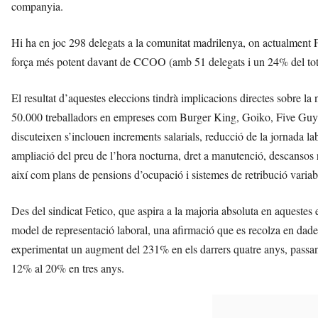
companyia.
Hi ha en joc 298 delegats a la comunitat madrilenya, on actualment F
força més potent davant de CCOO (amb 51 delegats i un 24% del tot
El resultat d’aquestes eleccions tindrà implicacions directes sobre la
50.000 treballadors en empreses com Burger King, Goiko, Five Guys 
discuteixen s’inclouen increments salarials, reducció de la jornada l
ampliació del preu de l’hora nocturna, dret a manutenció, descansos ret
així com plans de pensions d’ocupació i sistemes de retribució variab
Des del sindicat Fetico, que aspira a la majoria absoluta en aquestes 
model de representació laboral, una afirmació que es recolza en dad
experimentat un augment del 231% en els darrers quatre anys, passan
12% al 20% en tres anys.