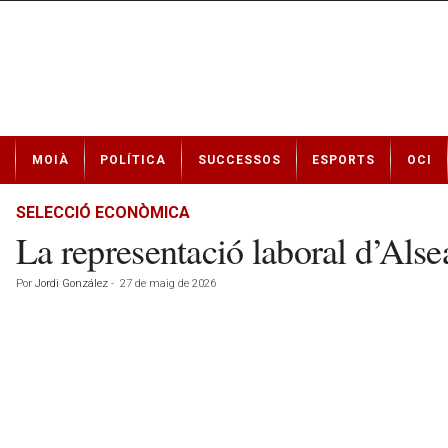
N
MOIÀ
POLÍTICA
SUCCESSOS
ESPORTS
OCI
o
t
í
SELECCIÓ ECONÒMICA
c
La representació laboral d’Alse
i
e
Por
Jordi González
-
27 de maig de 2026
s
d
e
M
o
i
à
a