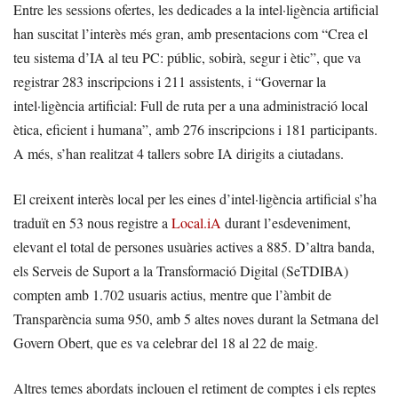
Entre les sessions ofertes, les dedicades a la intel·ligència artificial
han suscitat l’interès més gran, amb presentacions com “Crea el
teu sistema d’IA al teu PC: públic, sobirà, segur i ètic”, que va
registrar 283 inscripcions i 211 assistents, i “Governar la
intel·ligència artificial: Full de ruta per a una administració local
ètica, eficient i humana”, amb 276 inscripcions i 181 participants.
A més, s’han realitzat 4 tallers sobre IA dirigits a ciutadans.
El creixent interès local per les eines d’intel·ligència artificial s’ha
traduït en 53 nous registre a
Local.iA
durant l’esdeveniment,
elevant el total de persones usuàries actives a 885. D’altra banda,
els Serveis de Suport a la Transformació Digital (SeTDIBA)
compten amb 1.702 usuaris actius, mentre que l’àmbit de
Transparència suma 950, amb 5 altes noves durant la Setmana del
Govern Obert, que es va celebrar del 18 al 22 de maig.
Altres temes abordats inclouen el retiment de comptes i els reptes