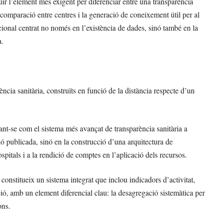
ituir l’element més exigent per diferenciar entre una transparència
comparació entre centres i la generació de coneixement útil per al
onal centrat no només en l’existència de dades, sinó també en la
a.
ència sanitària, construïts en funció de la distància respecte d’un
nt-se com el sistema més avançat de transparència sanitària a
 publicada, sinó en la construcció d’una arquitectura de
ospitals i a la rendició de comptes en l’aplicació dels recursos.
onstitueix un sistema integrat que inclou indicadors d’activitat,
gació, amb un element diferencial clau: la desagregació sistemàtica per
ons.