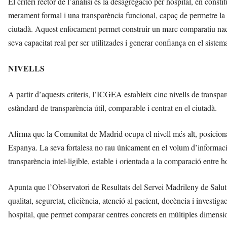
El criteri rector de l’anàlisi és la desagregació per hospital, en const
merament formal i una transparència funcional, capaç de permetre la 
ciutadà. Aquest enfocament permet construir un marc comparatiu naci
seva capacitat real per ser utilitzades i generar confiança en el sistem
NIVELLS
A partir d’aquests criteris, l’ICGEA estableix cinc nivells de transpar
estàndard de transparència útil, comparable i centrat en el ciutadà.
Afirma que la Comunitat de Madrid ocupa el nivell més alt, posiciona
Espanya. La seva fortalesa no rau únicament en el volum d’informació
transparència intel·ligible, estable i orientada a la comparació entre h
Apunta que l’Observatori de Resultats del Servei Madrileny de Salut c
qualitat, seguretat, eficiència, atenció al pacient, docència i investi
hospital, que permet comparar centres concrets en múltiples dimensi