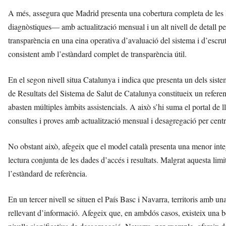
A més, assegura que Madrid presenta una cobertura completa de les l
diagnòstiques— amb actualització mensual i un alt nivell de detall pe
transparència en una eina operativa d’avaluació del sistema i d’escr
consistent amb l’estàndard complet de transparència útil.
En el segon nivell situa Catalunya i indica que presenta un dels sist
de Resultats del Sistema de Salut de Catalunya constitueix un referen
abasten múltiples àmbits assistencials. A això s’hi suma el portal de l
consultes i proves amb actualització mensual i desagregació per centr
No obstant això, afegeix que el model català presenta una menor integr
lectura conjunta de les dades d’accés i resultats. Malgrat aquesta li
l’estàndard de referència.
En un tercer nivell se situen el País Basc i Navarra, territoris amb un
rellevant d’informació. Afegeix que, en ambdós casos, existeix una bo