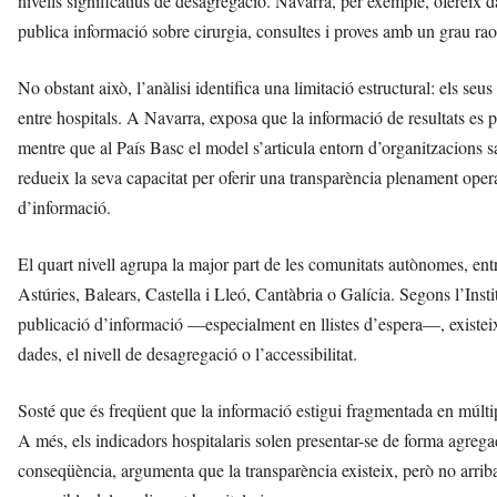
nivells significatius de desagregació. Navarra, per exemple, ofereix 
publica informació sobre cirurgia, consultes i proves amb un grau ra
No obstant això, l’anàlisi identifica una limitació estructural: els se
entre hospitals. A Navarra, exposa que la informació de resultats es
mentre que al País Basc el model s’articula entorn d’organitzacions s
redueix la seva capacitat per oferir una transparència plenament operat
d’informació.
El quart nivell agrupa la major part de les comunitats autònomes, en
Astúries, Balears, Castella i Lleó, Cantàbria o Galícia. Segons l’Inst
publicació d’informació —especialment en llistes d’espera—, existeix
dades, el nivell de desagregació o l’accessibilitat.
Sosté que és freqüent que la informació estigui fragmentada en múltipl
A més, els indicadors hospitalaris solen presentar-se de forma agrega
conseqüència, argumenta que la transparència existeix, però no arrib