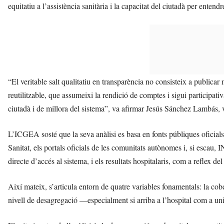
equitatiu a l’assistència sanitària i la capacitat del ciutadà per entend
“El veritable salt qualitatiu en transparència no consisteix a publicar
reutilitzable, que assumeixi la rendició de comptes i sigui participat
ciutadà i de millora del sistema”, va afirmar Jesús Sánchez Lambás,
L’ICGEA sosté que la seva anàlisi es basa en fonts públiques oficials 
Sanitat, els portals oficials de les comunitats autònomes i, si escau,
directe d’accés al sistema, i els resultats hospitalaris, com a reflex d
Així mateix, s’articula entorn de quatre variables fonamentals: la cobe
nivell de desagregació —especialment si arriba a l’hospital com a unita