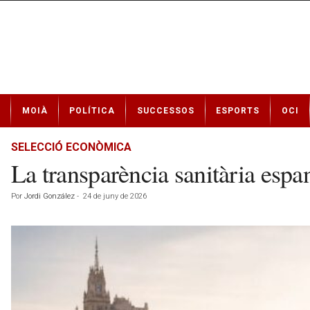
N
MOIÀ
POLÍTICA
SUCCESSOS
ESPORTS
OCI
o
t
í
SELECCIÓ ECONÒMICA
c
La transparència sanitària espa
i
e
Por
Jordi González
-
24 de juny de 2026
s
d
e
M
o
i
à
a