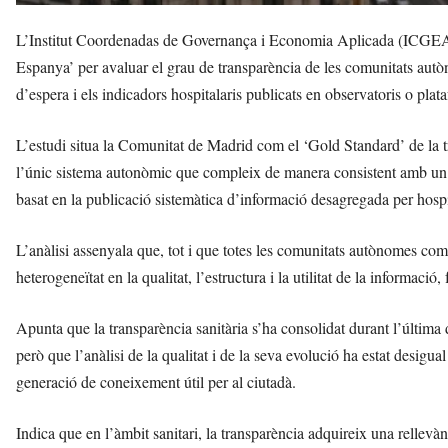
L’Institut Coordenadas de Governança i Economia Aplicada (ICGEA) ha
Espanya’ per avaluar el grau de transparència de les comunitats autòn
d’espera i els indicadors hospitalaris publicats en observatoris o plata
L’estudi situa la Comunitat de Madrid com el ‘Gold Standard’ de la t
l’únic sistema autonòmic que compleix de manera consistent amb un 
basat en la publicació sistemàtica d’informació desagregada per hospi
L’anàlisi assenyala que, tot i que totes les comunitats autònomes co
heterogeneïtat en la qualitat, l’estructura i la utilitat de la informació
Apunta que la transparència sanitària s’ha consolidat durant l’últim
però que l’anàlisi de la qualitat i de la seva evolució ha estat desigu
generació de coneixement útil per al ciutadà.
Indica que en l’àmbit sanitari, la transparència adquireix una rellevà