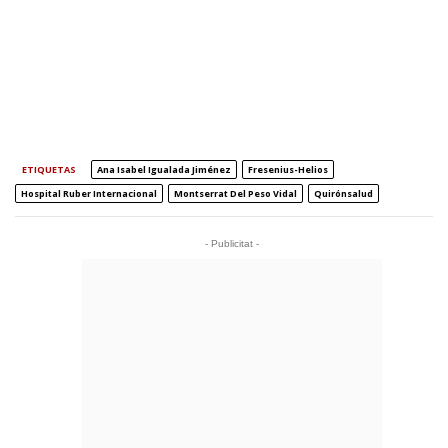
ETIQUETAS
Ana Isabel Igualada Jiménez
Fresenius-Helios
Hospital Ruber Internacional
Montserrat Del Peso Vidal
Quirónsalud
- Publicitat -