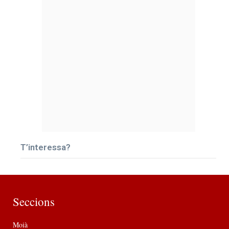
T’interessa?
Seccions
Moià