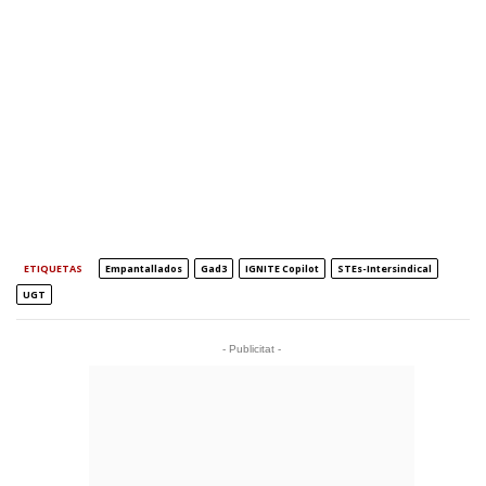
ETIQUETAS
Empantallados
Gad3
IGNITE Copilot
STEs-Intersindical
UGT
- Publicitat -