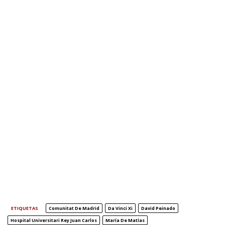
ETIQUETAS
Comunitat De Madrid
Da Vinci Xi
David Peinado
Hospital Universitari Rey Juan Carlos
María De Matías