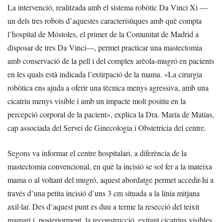
La intervenció, realitzada amb el sistema robòtic Da Vinci Xi —
un dels tres robots d’aquestes característiques amb què compta
l’hospital de Móstoles, el primer de la Comunitat de Madrid a
disposar de tres Da Vinci—, permet practicar una mastectomia
amb conservació de la pell i del complex arèola-mugró en pacients
en les quals està indicada l’extirpació de la mama. «La cirurgia
robòtica ens ajuda a oferir una tècnica menys agressiva, amb una
cicatriu menys visible i amb un impacte molt positiu en la
percepció corporal de la pacient», explica la Dra. María de Matías,
cap associada del Servei de Ginecologia i Obstetrícia del centre.
Segons va informar el centre hospitalari, a diferència de la
mastectomia convencional, en què la incisió se sol fer a la mateixa
mama o al voltant del mugró, aquest abordatge permet accedir-hi a
través d’una petita incisió d’uns 3 cm situada a la línia mitjana
axil·lar. Des d’aquest punt es duu a terme la resecció del teixit
mamari i, posteriorment, la reconstrucció, evitant cicatrius visibles