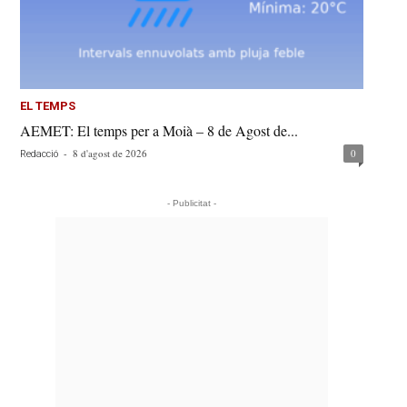
EL TEMPS
AEMET: El temps per a Moià – 8 de Agost de...
-
8 d'agost de 2026
0
Redacció
- Publicitat -