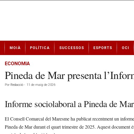
N
MOIÀ
POLÍTICA
SUCCESSOS
ESPORTS
OCI
o
t
í
ECONOMIA
c
Pineda de Mar presenta l’Inform
i
e
Por
Redacció
-
11 de maig de 2026
s
d
e
Informe sociolaboral a Pineda de Mar
M
o
El Consell Comarcal del Maresme ha publicat recentment un informe so
i
à
Pineda de Mar durant el quart trimestre de 2025. Aquest document és e
a