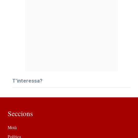
T’interessa?
Seccions
Moià
Política