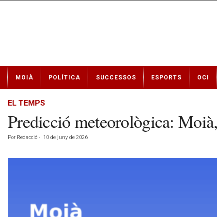
N
MOIÀ
POLÍTICA
SUCCESSOS
ESPORTS
OCI
o
t
í
EL TEMPS
c
Predicció meteorològica: Moià
i
e
Por
Redacció
-
10 de juny de 2026
s
d
e
M
o
i
à
a