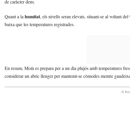
de caràcter dens.
humitat
Quant a la
, els nivells seran elevats, situant-se al voltant 
baixa que les temperatures registrades.
En resum, Moià es prepara per a un dia plujós amb temperatures fresqu
considerar un abric lleuger per mantenir-se còmodes mentre gaudeixe
- Et Re