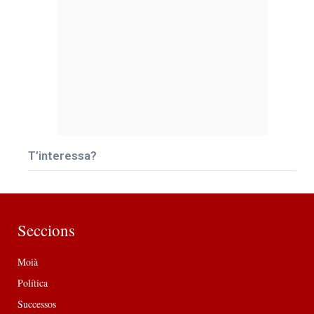
T’interessa?
Seccions
Moià
Política
Successos