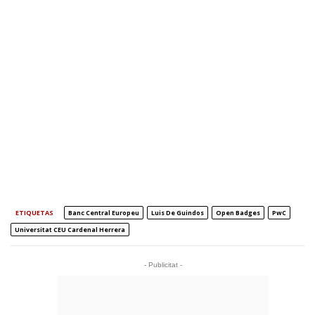
ETIQUETAS
Banc Central Europeu
Luis De Guindos
Open Badges
PwC
Universitat CEU Cardenal Herrera
- Publicitat -