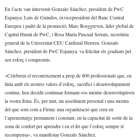
En l’acte van intervenir Gonzalo Sánchez, president de PwC
Espanya; Luis de Guindos, exvicepresident del Banc Central
Europeu i padrí de la promoció; Marc Borggreven, líder global de
Capital Humà de PwC, i Rosa María Pascual Serrats, secretària
general de la Universitat CEU Cardenal Herrera. Gonzalo
Sánchez, president de PwC Espanya, va felicitar els graduats pel
seu esforç i compromís.
«Celebrem el reconeixement a prop de 800 professionals que, en
línia amb els nostres valors d’esforç, sacrifici i desenvolupament
continu, heu decidit continuar formant-vos mentre desenvolupàveu
la vostra feina. És, per tant, un assoliment personal i una mostra
del que som com a Firma: una organització que creu en
l’aprenentatge permanent i constant, en la capacitat de sortir de la
zona de confort per aprendre i en el fet que l’esforç sempre té
recompensa», va manifestar Gonzalo Sánchez.