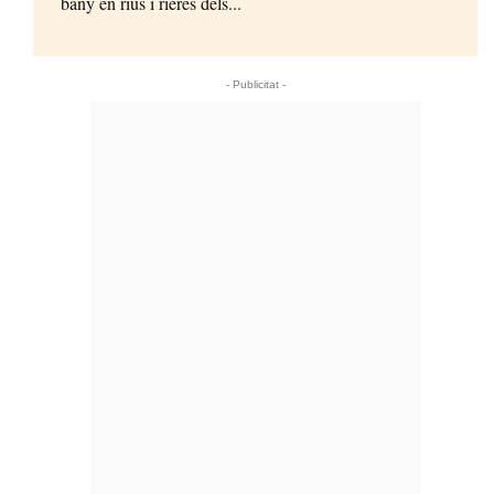
bany en rius i rieres dels...
- Publicitat -