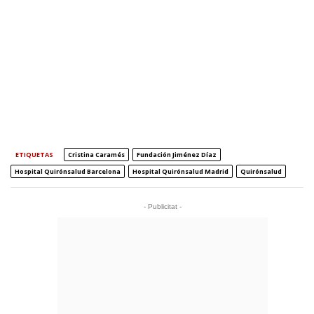
ETIQUETAS
Cristina Caramés
Fundación Jiménez Díaz
Hospital Quirónsalud Barcelona
Hospital Quirónsalud Madrid
Quirónsalud
- Publicitat -