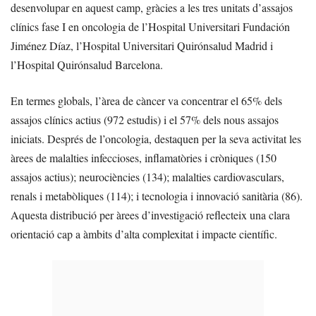
desenvolupar en aquest camp, gràcies a les tres unitats d’assajos
clínics fase I en oncologia de l’Hospital Universitari Fundación
Jiménez Díaz, l’Hospital Universitari Quirónsalud Madrid i
l’Hospital Quirónsalud Barcelona.
En termes globals, l’àrea de càncer va concentrar el 65% dels
assajos clínics actius (972 estudis) i el 57% dels nous assajos
iniciats. Després de l’oncologia, destaquen per la seva activitat les
àrees de malalties infeccioses, inflamatòries i cròniques (150
assajos actius); neurociències (134); malalties cardiovasculars,
renals i metabòliques (114); i tecnologia i innovació sanitària (86).
Aquesta distribució per àrees d’investigació reflecteix una clara
orientació cap a àmbits d’alta complexitat i impacte científic.