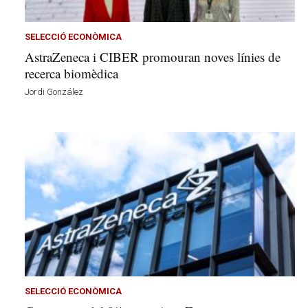
v
u
i
SELECCIÓ ECONÒMICA
AstraZeneca i CIBER promouran noves línies de
recerca biomèdica
Jordi González
SELECCIÓ ECONÒMICA