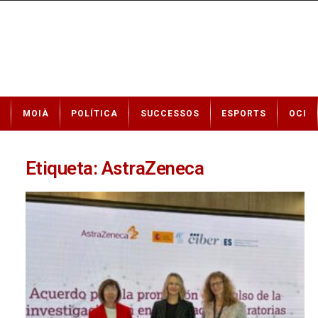
N
MOIÀ
POLÍTICA
SUCCESSOS
ESPORTS
OCI
o
t
í
c
Etiqueta: AstraZeneca
i
e
s
d
e
M
o
i
à
a