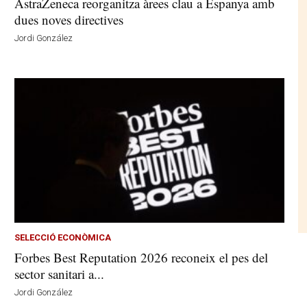
AstraZeneca reorganitza àrees clau a Espanya amb
dues noves directives
Jordi González
SELECCIÓ ECONÒMICA
Forbes Best Reputation 2026 reconeix el pes del
sector sanitari a...
Jordi González