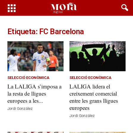
Etiqueta: FC Barcelona
SELECCIÓ ECONÒMICA
SELECCIÓ ECONÒMICA
La LALIGA s’imposa a
LALIGA lidera el
la resta de lligues
creixement comercial
europees a les...
entre les grans lligues
europees
Jordi González
Jordi González