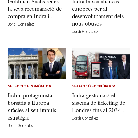
Goldman Sachs reitera
Indra busca aliances
la seva recomanació de
europees per al
compra en Indra i...
desenvolupament dels
nous obusos
Jordi González
Jordi González
SELECCIÓ ECONÒMICA
SELECCIÓ ECONÒMICA
Indra, protagonista
Indra gestionarà el
borsària a Europa
sistema de ticketing de
gràcies al seu impuls
Londres fins al 2034...
estratègic
Jordi González
Jordi González