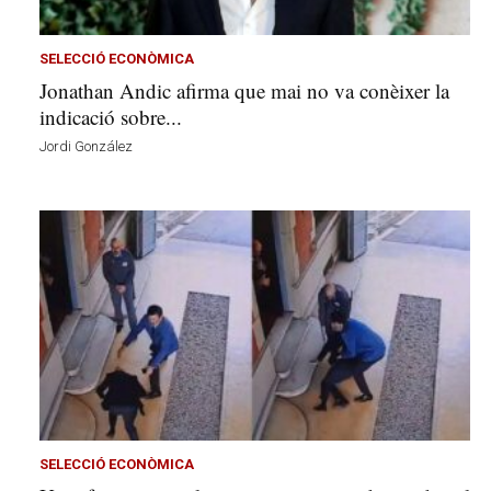
v
u
i
SELECCIÓ ECONÒMICA
Jonathan Andic afirma que mai no va conèixer la
indicació sobre...
Jordi González
SELECCIÓ ECONÒMICA