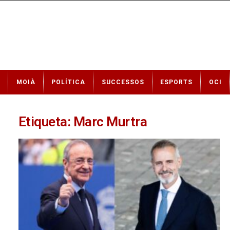
N
MOIÀ
POLÍTICA
SUCCESSOS
ESPORTS
OCI
o
t
í
c
Etiqueta: Marc Murtra
i
e
s
d
e
M
o
i
à
a