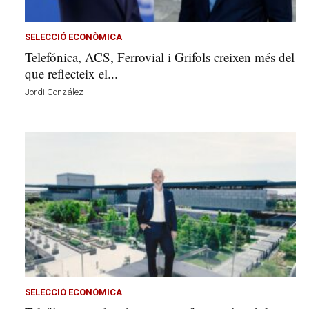
v
u
i
SELECCIÓ ECONÒMICA
Telefónica, ACS, Ferrovial i Grifols creixen més del
que reflecteix el...
Jordi González
SELECCIÓ ECONÒMICA