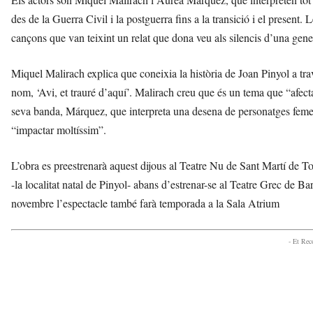
des de la Guerra Civil i la postguerra fins a la transició i el prese
cançons que van teixint un relat que dona veu als silencis d’una gene
Miquel Malirach explica que coneixia la història de Joan Pinyol a t
nom, ‘Avi, et trauré d’aquí’. Malirach creu que és un tema que “afecta
seva banda, Márquez, que interpreta una desena de personatges femenin
“impactar moltíssim”.
L’obra es preestrenarà aquest dijous al Teatre Nu de Sant Martí de T
-la localitat natal de Pinyol- abans d’estrenar-se al Teatre Grec de Bar
novembre l’espectacle també farà temporada a la Sala Atrium
- Et Re