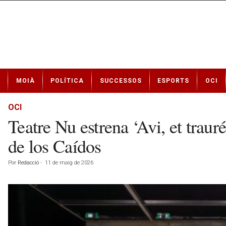
N
MOIÀ
POLÍTICA
SUCCESSOS
ESPORTS
OCI
o
t
í
OCI
c
Teatre Nu estrena ‘Avi, et trauré
i
e
de los Caídos
s
d
Por
Redacció
-
11 de maig de 2026
e
M
o
i
à
a