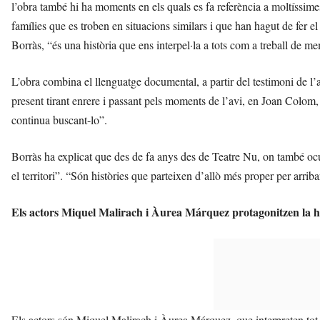
l’obra també hi ha moments en els quals es fa referència a moltíssimes
famílies que es troben en situacions similars i que han hagut de fer el 
Borràs, “és una història que ens interpel·la a tots com a treball de m
L’obra combina el llenguatge documental, a partir del testimoni de l’au
present tirant enrere i passant pels moments de l’avi, en Joan Colom, 
continua buscant-lo”.
Borràs ha explicat que des de fa anys des de Teatre Nu, on també ocup
el territori”. “Són històries que parteixen d’allò més proper per arribar
Els actors Miquel Malirach i Àurea Márquez protagonitzen la h
Els actors són Miquel Malirach i Àurea Márquez, que interpreten tot 