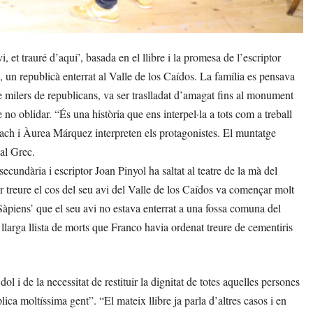
et trauré d’aquí’, basada en el llibre i la promesa de l’escriptor
 un republicà enterrat al Valle de los Caídos. La família es pensava
de milers de republicans, va ser traslladat d’amagat fins al monument
e no oblidar. “És una història que ens interpel·la a tots com a treball
rach i Àurea Márquez interpreten els protagonistes. El muntatge
 al Grec.
 secundària i escriptor Joan Pinyol ha saltat al teatre de la mà del
er treure el cos del seu avi del Valle de los Caídos va començar molt
 ‘Sàpiens’ que el seu avi no estava enterrat a una fossa comuna del
larga llista de morts que Franco havia ordenat treure de cementiris
 i de la necessitat de restituir la dignitat de totes aquelles persones
lica moltíssima gent”. “El mateix llibre ja parla d’altres casos i en