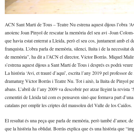
ACN Sant Martí de Tous – Teatre Nu estrena aquest dijous l’obra ‘Avi, 
anoienc Joan Pinyol de rescatar la memòria del seu avi -Joan Colom-,
que havia estat enterrat a Lleida, però el seu cos, juntament amb el 
franquista. L’obra parla de memòria, silenci, lluita i de la necessitat d
de memòria”, ha dit a l’ACN el director, Víctor Borràs. Miquel Mali
s’estrena aquest dijous a Sant Martí de Tous i després es podrà veure
La història ‘Avi, et trauré d’aquí’, escrita l’any 2019 pel professor de
dramaturg Víctor Borràs i Teatre Nu. Tot i això, la lluita de Pinyol p
abans. L’abril de l’any 2009 va descobrir per atzar llegint la revista
cementiri de Lleida tal com es pensaven sinó que formava part d’una l
catalans per omplir les criptes del mausoleu del Valle de los Caídos.
El resultat és una peça que parla de memòria, però també d’amor, de dol
que la història ha oblidat. Borràs explica que és una història que “imp