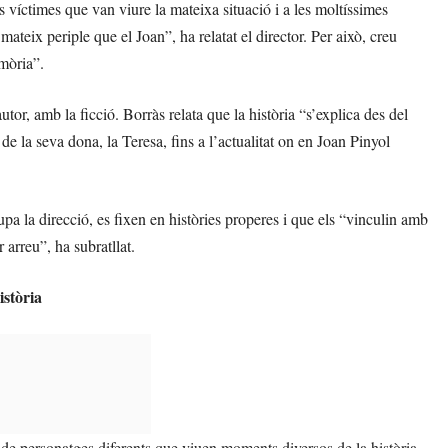
 víctimes que van viure la mateixa situació i a les moltíssimes
mateix periple que el Joan”, ha relatat el director. Per això, creu
emòria”.
tor, amb la ficció. Borràs relata que la història “s’explica des del
de la seva dona, la Teresa, fins a l’actualitat on en Joan Pinyol
a la direcció, es fixen en històries properes i que els “vinculin amb
 arreu”, ha subratllat.
istòria
de personatges diferents que viuen moments diversos de la història,