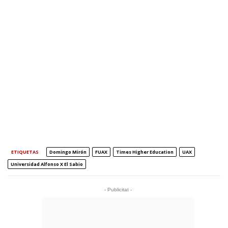
ETIQUETAS
Domingo Mirón
FUAX
Times Higher Education
UAX
Universidad Alfonso X El Sabio
- Publicitat -