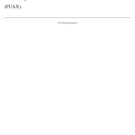
(FUAX).
- Et Recomanem -