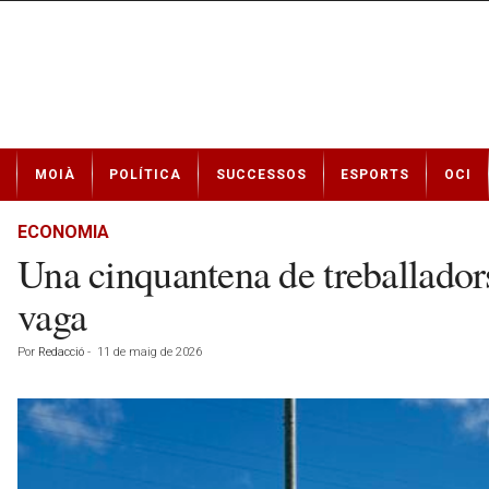
N
MOIÀ
POLÍTICA
SUCCESSOS
ESPORTS
OCI
o
t
í
ECONOMIA
c
Una cinquantena de treballadors
i
e
vaga
s
d
Por
Redacció
-
11 de maig de 2026
e
M
o
i
à
a