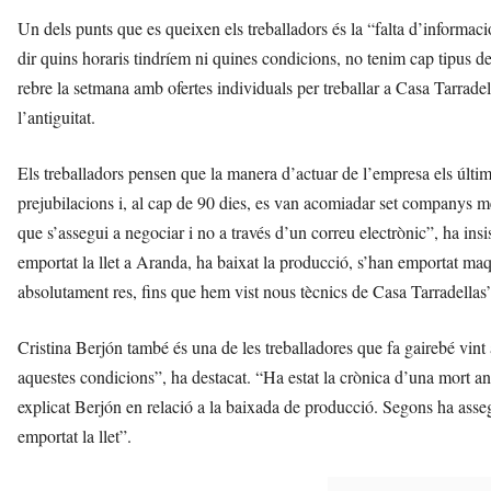
Un dels punts que es queixen els treballadors és la “falta d’informac
dir quins horaris tindríem ni quines condicions, no tenim cap tipus de
rebre la setmana amb ofertes individuals per treballar a Casa Tarradella
l’antiguitat.
Els treballadors pensen que la manera d’actuar de l’empresa els últ
prejubilacions i, al cap de 90 dies, es van acomiadar set companys
que s’assegui a negociar i no a través d’un correu electrònic”, ha ins
emportat la llet a Aranda, ha baixat la producció, s’han emportat ma
absolutament res, fins que hem vist nous tècnics de Casa Tarradellas
Cristina Berjón també és una de les treballadores que fa gairebé vint
aquestes condicions”, ha destacat. “Ha estat la crònica d’una mort anu
explicat Berjón en relació a la baixada de producció. Segons ha assegu
emportat la llet”.