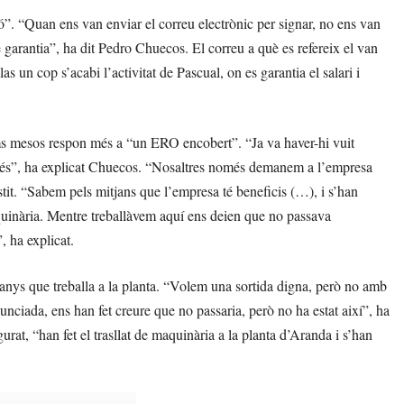
ió”. “Quan ens van enviar el correu electrònic per signar, no ens van
 garantia”, ha dit Pedro Chuecos. El correu a què es refereix el van
s un cop s’acabi l’activitat de Pascual, on es garantia el salari i
ims mesos respon més a “un ERO encobert”. “Ja va haver-hi vuit
 més”, ha explicat Chuecos. “Nosaltres només demanem a l’empresa
istit. “Sabem pels mitjans que l’empresa té beneficis (…), i s’han
quinària. Mentre treballàvem aquí ens deien que no passava
”, ha explicat.
 anys que treballa a la planta. “Volem una sortida digna, però no amb
nciada, ens han fet creure que no passaria, però no ha estat així”, ha
rat, “han fet el trasllat de maquinària a la planta d’Aranda i s’han