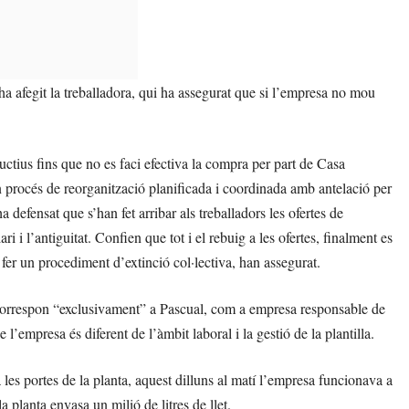
ha afegit la treballadora, qui ha assegurat que si l’empresa no mou
ctius fins que no es faci efectiva la compra per part de Casa
un procés de reorganització planificada i coordinada amb antelació per
a defensat que s’han fet arribar als treballadors les ofertes de
i i l’antiguitat. Confien que tot i el rebuig a les ofertes, finalment es
fer un procediment d’extinció col·lectiva, han assegurat.
s correspon “exclusivament” a Pascual, com a empresa responsable de
 l’empresa és diferent de l’àmbit laboral i la gestió de la plantilla.
les portes de la planta, aquest dilluns al matí l’empresa funcionava a
 planta envasa un milió de litres de llet.