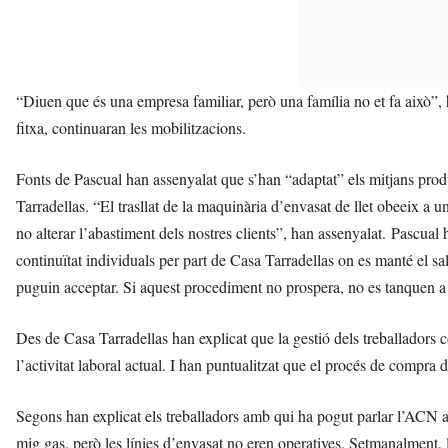
“Diuen que és una empresa familiar, però una família no et fa això”, 
fitxa, continuaran les mobilitzacions.
Fonts de Pascual han assenyalat que s’han “adaptat” els mitjans produ
Tarradellas. “El trasllat de la maquinària d’envasat de llet obeeix a 
no alterar l’abastiment dels nostres clients”, han assenyalat. Pascual h
continuïtat individuals per part de Casa Tarradellas on es manté el salar
puguin acceptar. Si aquest procediment no prospera, no es tanquen a 
Des de Casa Tarradellas han explicat que la gestió dels treballador
l’activitat laboral actual. I han puntualitzat que el procés de compra de
Segons han explicat els treballadors amb qui ha pogut parlar l’ACN a 
mig gas, però les línies d’envasat no eren operatives. Setmanalment, la