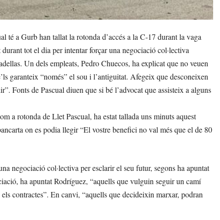
 té a Gurb han tallat la rotonda d’accés a la C-17 durant la vaga
 durant tot el dia per intentar forçar una negociació col·lectiva
radellas. Un dels empleats, Pedro Chuecos, ha explicat que no veuen
se’ls garanteix “només” el sou i l’antiguitat. Afegeix que desconeixen
idir”. Fonts de Pascual diuen que si bé l’advocat que assisteix a alguns
m a rotonda de Llet Pascual, ha estat tallada uns minuts aquest
pancarta on es podia llegir “El vostre benefici no val més que el de 80
na negociació col·lectiva per esclarir el seu futur, segons ha apuntat
iació, ha apuntat Rodríguez, “aquells que vulguin seguir un camí
à els contractes”. En canvi, “aquells que decideixin marxar, podran