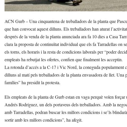
ACN Gurb – Una cinquantena de treballadors de la planta que Pascual
que han convocat aquest dilluns. Els treballadors han aturat l’activitat
després de la venda de la planta anunciada ara fa 10 dies a Casa Tar
clara la proposta de continuïtat individual que els fa Tarradellas on 
els torns, els horaris i la resta de condicions laborals per “poder dec
empleats ha rebutjat les ofertes, confien que finalment les acceptin.
La rotonda d’accés a la C-17 i Vic Nord, la coneguda popularment co
dilluns al matí pels treballadors de la planta envasadora de llet. Una 
famílies” ha presidit la protesta.
Els empleats de la planta de Gurb estan en vaga perquè volen forçar u
Andrés Rodríguez, un dels portaveus dels treballadors. Amb la negoc
amb Tarradellas, podran buscar les millors condicions i se’ls blindar
sortir amb les millors condicions”, ha afegit.