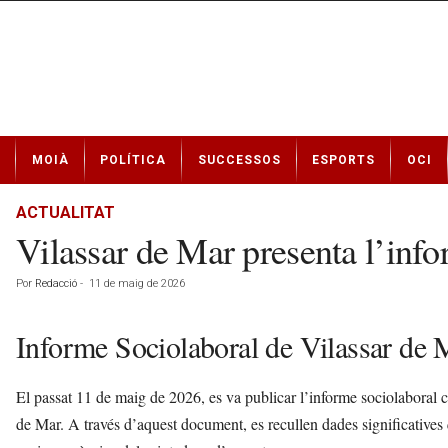
N
MOIÀ
POLÍTICA
SUCCESSOS
ESPORTS
OCI
o
t
í
ACTUALITAT
c
Vilassar de Mar presenta l’info
i
e
Por
Redacció
-
11 de maig de 2026
s
d
e
Informe Sociolaboral de Vilassar de 
M
o
El passat 11 de maig de 2026, es va publicar l’informe sociolaboral co
i
à
de Mar. A través d’aquest document, es recullen dades significatives q
a