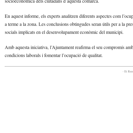
socioeconòmica dels ciutadans d’aquesta comarca.
v
u
En aquest informe, els experts analitzen diferents aspectes com l’ocupa
i
a terme a la zona. Les conclusions obtingudes seran útils per a la pr
socials implicats en el desenvolupament econòmic del municipi.
Amb aquesta iniciativa, l’Ajuntament reafirma el seu compromís amb e
condicions laborals i fomentar l’ocupació de qualitat.
- Et Re