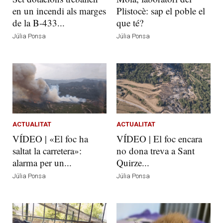
en un incendi als marges
Plistocè: sap el poble el
de la B-433...
que té?
Júlia Ponsa
Júlia Ponsa
ACTUALITAT
ACTUALITAT
VÍDEO | «El foc ha
VÍDEO | El foc encara
saltat la carretera»:
no dona treva a Sant
alarma per un...
Quirze...
Júlia Ponsa
Júlia Ponsa