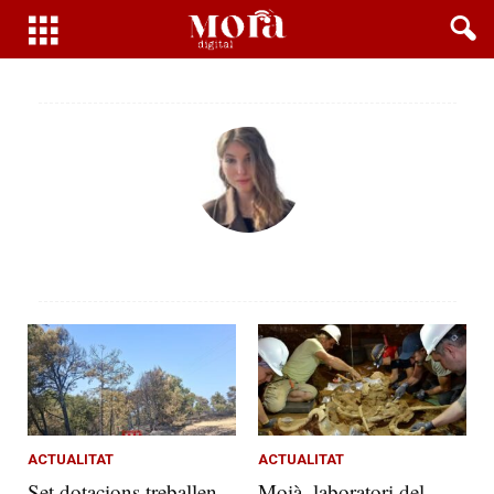
ACTUALITAT
ACTUALITAT
Set dotacions treballen
Moià, laboratori del