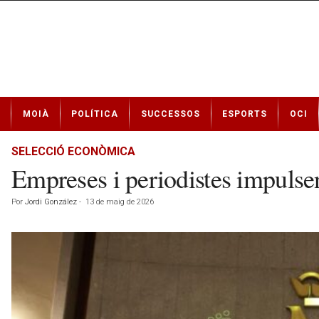
N
MOIÀ
POLÍTICA
SUCCESSOS
ESPORTS
OCI
o
t
í
SELECCIÓ ECONÒMICA
c
Empreses i periodistes impuls
i
e
Por
Jordi González
-
13 de maig de 2026
s
d
e
M
o
i
à
a