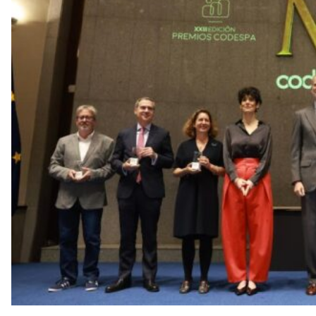
v
u
i