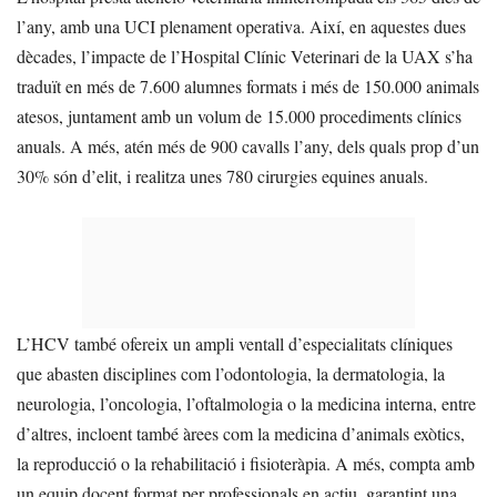
l’any, amb una UCI plenament operativa. Així, en aquestes dues
dècades, l’impacte de l’Hospital Clínic Veterinari de la UAX s’ha
traduït en més de 7.600 alumnes formats i més de 150.000 animals
atesos, juntament amb un volum de 15.000 procediments clínics
anuals. A més, atén més de 900 cavalls l’any, dels quals prop d’un
30% són d’elit, i realitza unes 780 cirurgies equines anuals.
L’HCV també ofereix un ampli ventall d’especialitats clíniques
que abasten disciplines com l’odontologia, la dermatologia, la
neurologia, l’oncologia, l’oftalmologia o la medicina interna, entre
d’altres, incloent també àrees com la medicina d’animals exòtics,
la reproducció o la rehabilitació i fisioteràpia. A més, compta amb
un equip docent format per professionals en actiu, garantint una