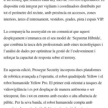
dispositiu està integrat per vigilants i coordinadors distribuïts per
tot el perímetre del recinte, amb presència en accessos, zones
interiors, àrees d’entrenament, vestidors, grades, pista i espais VIP.
La companyia ha assenyalat en un comunicat que aquest
desplegament s’emmarca en el seu model de ‘Seguretat Híbrida’,
que combina la tasca dels professionals amb eines tecnològiques i
l’anàlisi de dades per optimitzar la gestió de l’esdeveniment i
reforçar la capacitat de resposta sobre el terreny.
En aquesta edició, Prosegur Security incorpora dues plataformes
de robòtica avançada a l’operatiu, el robot quadrúpede Yellow i el
robot humanoide Yellow Pro. El primer està orientat a tasques de
videovigilància i es pot desplaçar de manera autònoma o ser
teleoperat, fins i tot en entorns amb escales o alta afluència de
públic. Per la seva banda, el robot humanoide compta amb