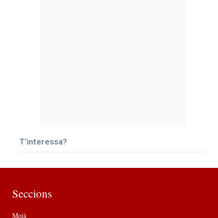
T’interessa?
Seccions
Moià