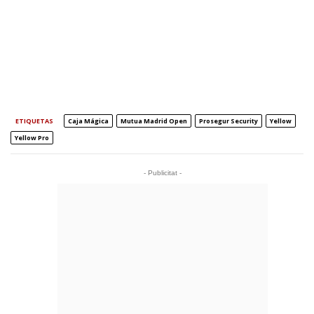
ETIQUETAS
Caja Mágica
Mutua Madrid Open
Prosegur Security
Yellow
Yellow Pro
- Publicitat -