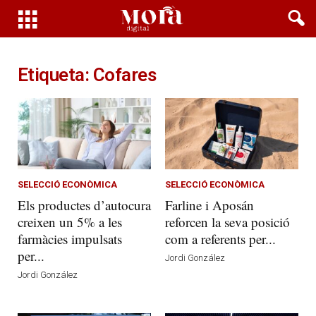
Etiqueta: Cofares
SELECCIÓ ECONÒMICA
SELECCIÓ ECONÒMICA
Els productes d’autocura
Farline i Aposán
creixen un 5% a les
reforcen la seva posició
farmàcies impulsats
com a referents per...
per...
Jordi González
Jordi González