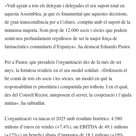
«Vull agrair a tots els delegats i delegades el seu suport total en
aquesta Assemblea, ja que és fonamental que aquestes decisions,
de gran transcendència per a Cofares, comptin amb el suport de la
immensa majoria. Som prop de 12.000 socis i sòcies que podem
sentir-nos profundament orgullosos de ser la major força de
farmacèutics comunitaris d’Espanya», ha destacat Eduardo Pastor.
Per a Pastor, que presideix l’organització des de fa més de set
anys, la fortalesa resideix en el seu model solidari. «Defensem el
bé comú de tots els socis i les sòcies, un model en què la
responsabilitat és prioritària i compartida per tothom. I en el qual,
des del Consell Rector, anteposem el servei, la cooperació i l’ajuda
mútua», ha subratllat.
L’organització va tancar el 2025 amb resultats històrics: 4.580
milions d’euros en vendes (+7,4%), un EBITDA de 49,1 milions
(+12%) i un benefici abans d’impostos de 18,1 milions (+19%