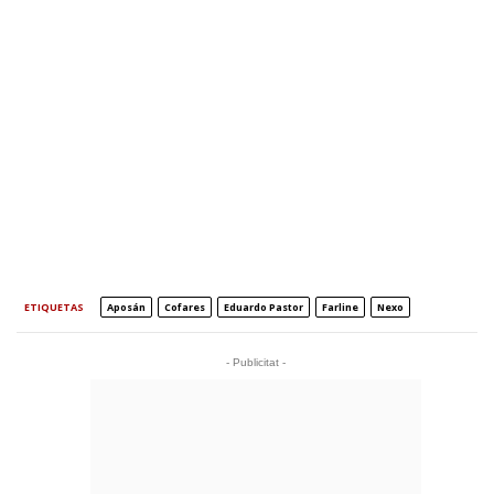
ETIQUETAS
Aposán
Cofares
Eduardo Pastor
Farline
Nexo
- Publicitat -