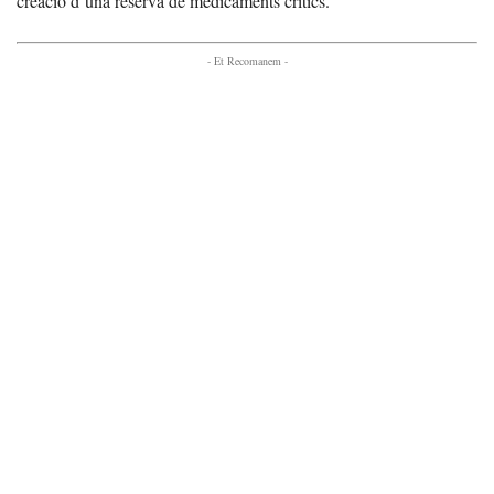
creació d’una reserva de medicaments crítics.
- Et Recomanem -