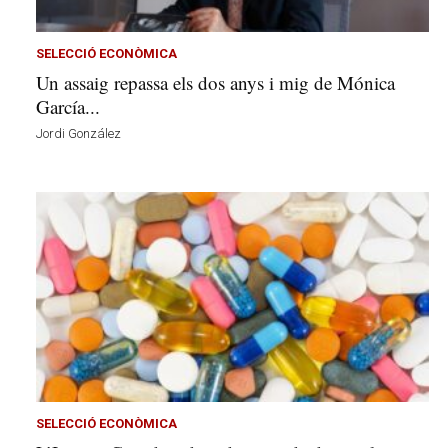
v
u
i
SELECCIÓ ECONÒMICA
Un assaig repassa els dos anys i mig de Mónica
García...
Jordi González
SELECCIÓ ECONÒMICA