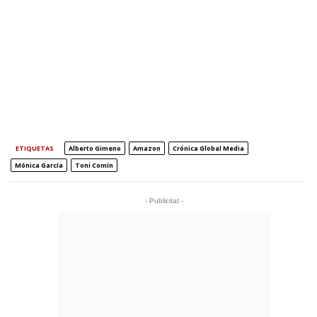
ETIQUETAS
Alberto Gimeno
Amazon
Crónica Global Media
Mónica García
Toni Comín
- Publicitat -