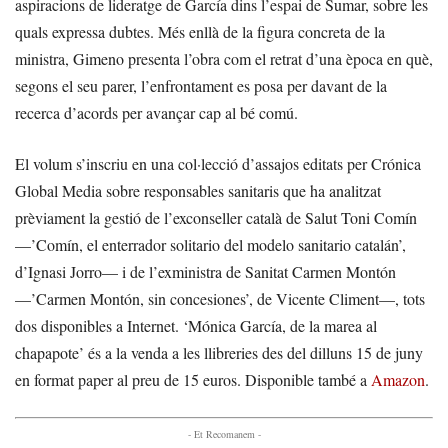
aspiracions de lideratge de García dins l’espai de Sumar, sobre les
quals expressa dubtes. Més enllà de la figura concreta de la
ministra, Gimeno presenta l’obra com el retrat d’una època en què,
segons el seu parer, l’enfrontament es posa per davant de la
recerca d’acords per avançar cap al bé comú.
El volum s’inscriu en una col·lecció d’assajos editats per Crónica
Global Media sobre responsables sanitaris que ha analitzat
prèviament la gestió de l’exconseller català de Salut Toni Comín
—’Comín, el enterrador solitario del modelo sanitario catalán’,
d’Ignasi Jorro— i de l’exministra de Sanitat Carmen Montón
—’Carmen Montón, sin concesiones’, de Vicente Climent—, tots
dos disponibles a Internet. ‘Mónica García, de la marea al
chapapote’ és a la venda a les llibreries des del dilluns 15 de juny
en format paper al preu de 15 euros. Disponible també a
Amazon
.
- Et Recomanem -