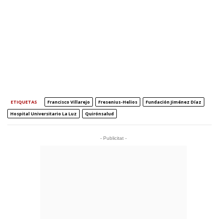
ETIQUETAS
Francisco Villarejo
Fresenius-Helios
Fundación Jiménez Díaz
Hospital Universitario La Luz
Quirónsalud
- Publicitat -