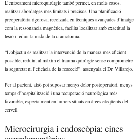
L’enfocament microquirúrgic també permet, en molts casos,
realitzar abordatges més limitats i precisos. Una planificació
preoperatòria rigorosa, recolzada en tècniques avançades d’imatge
com la ressonància magnètica, facilita localitzar amb exactitud la
lesió i reduir la mida de la craniotomia.
“L’objectiu és realitzar la intervenció de la manera més eficient
possible, reduint al màxim el trauma quirúrgic sense comprometre
la seguretat ni l’eficàcia de la resecció”, assenyala el Dr. Villarejo.
Per al pacient, això pot suposar menys dolor postoperatori, menys
temps d’hospitalització i una recuperació neurològica més
favorable, especialment en tumors situats en àrees eloqüents del
cervell.
Microcirurgia i endoscòpia: eines
complementàries